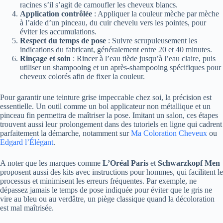
racines s’il s’agit de camoufler les cheveux blancs.
Application contrôlée
: Appliquer la couleur mèche par mèche
à l’aide d’un pinceau, du cuir chevelu vers les pointes, pour
éviter les accumulations.
Respect du temps de pose
: Suivre scrupuleusement les
indications du fabricant, généralement entre 20 et 40 minutes.
Rinçage et soin
: Rincer à l’eau tiède jusqu’à l’eau claire, puis
utiliser un shampooing et un après-shampooing spécifiques pour
cheveux colorés afin de fixer la couleur.
Pour garantir une teinture grise impeccable chez soi, la précision est
essentielle. Un outil comme un bol applicateur non métallique et un
pinceau fin permettra de maîtriser la pose. Imitant un salon, ces étapes
trouvent aussi leur prolongement dans des tutoriels en ligne qui cadrent
parfaitement la démarche, notamment sur
Ma Coloration Cheveux
ou
Edgard l’Élégant
.
A noter que les marques comme
L’Oréal Paris
et
Schwarzkopf Men
proposent aussi des kits avec instructions pour hommes, qui facilitent le
processus et minimisent les erreurs fréquentes. Par exemple, ne
dépassez jamais le temps de pose indiquée pour éviter que le gris ne
vire au bleu ou au verdâtre, un piège classique quand la décoloration
est mal maîtrisée.