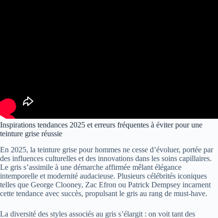
Inspirations tendances 2025 et erreurs fréquentes à éviter pour une
teinture grise réussie
En 2025, la teinture grise pour hommes ne cesse d’évoluer, portée par
des influences culturelles et des innovations dans les soins capillaires.
Le gris s’assimile à une démarche affirmée mêlant élégance
intemporelle et modernité audacieuse. Plusieurs célébrités iconiques
telles que George Clooney, Zac Efron ou Patrick Dempsey incarnent
cette tendance avec succès, propulsant le gris au rang de must-have.
La diversité des styles associés au gris s’élargit : on voit tant des