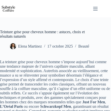
Passer
au
contenu
Teinture grise pour cheveux homme : astuces, choix et
résultats naturels
Elena Martinez
17 octobre 2025
Beauté
La teinture grise pour cheveux homme s’impose aujourd’hui comme
une tendance majeure de l’univers capillaire masculin, alliant
modernité et sophistication. Autrefois associée au vieillissement, cette
nuance a su se réinventer pour symboliser désormais l’élégance et
l’expression d’un style affirmé et contemporain. Le choix d’une teinte
grise permet de transcender les codes classiques, offrant un nouveau
souffle à la coiffure masculine, qu’il s’agisse d’un effet uniforme ou de
subtils reflets. Ce succès s’appuie également sur l’évolution des
techniques et produits, avec des gammes spécialement conçues pour
les hommes chez des marques renommées telles que
Just For Men
,
L’Oréal Paris
ou encore
Schwarzkopf Men
, garantissant un résultat
naturel et durable. Cependant, parvenir au résultat parfait implique une