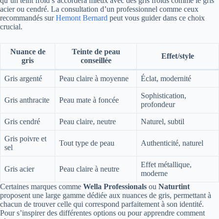
qu’un teint froid s’accordera mieux avec des gris froids comme le gris
acier ou cendré. La consultation d’un professionnel comme ceux
recommandés sur
Hemont Bernard
peut vous guider dans ce choix
crucial.
Nuance de
Teinte de peau
Effet/style
gris
conseillée
Gris argenté
Peau claire à moyenne
Éclat, modernité
Sophistication,
Gris anthracite
Peau mate à foncée
profondeur
Gris cendré
Peau claire, neutre
Naturel, subtil
Gris poivre et
Tout type de peau
Authenticité, naturel
sel
Effet métallique,
Gris acier
Peau claire à neutre
moderne
Certaines marques comme
Wella Professionals
ou
Naturtint
proposent une large gamme dédiée aux nuances de gris, permettant à
chacun de trouver celle qui correspond parfaitement à son identité.
Pour s’inspirer des différentes options ou pour apprendre comment