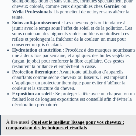
shampooings doux et sans sulfates, formulés spécialement pour
cheveux colorés, comme ceux disponibles chez
Garnier
ou
Wella Professionals
. Ils permettent de nettoyer sans altérer la
teinte.
Soins anti-jaunissement
: Les cheveux gris ont tendance à
jaunir avec le temps sous l’effet du soleil et de la pollution. Les
soins contenant des pigments violets ou bleus neutralisent ces
reflets et prolongent la fraîcheur de la couleur, un must pour
conserver un gris éclatant.
Hydratation et nutrition
: Procédez à des masques nourrissants
une à deux fois par semaine, et appliquez des huiles végétales
(argan, jojoba) pour renforcer la fibre capillaire. Ces gestes
restaurent la brillance et empêchent la casse.
Protection thermique
: Avant toute utilisation d’appareils
chauffants comme sèche-cheveux ou lisseurs, il est impératif
d’appliquer un protecteur thermique pour éviter d’abîmer la
couleur et la structure du cheveu.
Exposition au soleil
: Se protéger la tête avec un chapeau ou un
foulard lors de longues expositions est conseillé afin d’éviter la
décoloration prématurée.
À lire aussi
Quel est le meilleur lissage pour vos cheveux :
comparaison des techniques et résultats