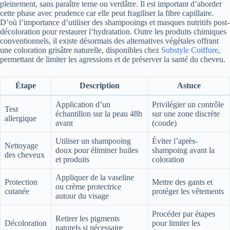
pleinement, sans paraître terne ou verdâtre. Il est important d’aborder
cette phase avec prudence car elle peut fragiliser la fibre capillaire.
D’où l’importance d’utiliser des shampooings et masques nutritifs post-
décoloration pour restaurer l’hydratation. Outre les produits chimiques
conventionnels, il existe désormais des alternatives végétales offrant
une coloration grisâtre naturelle, disponibles chez
Substyle Coiffure
,
permettant de limiter les agressions et de préserver la santé du cheveu.
Étape
Description
Astuce
Application d’un
Privilégier un contrôle
Test
échantillon sur la peau 48h
sur une zone discrète
allergique
avant
(coude)
Utiliser un shampooing
Éviter l’après-
Nettoyage
doux pour éliminer huiles
shampoing avant la
des cheveux
et produits
coloration
Appliquer de la vaseline
Protection
Mettre des gants et
ou crème protectrice
cutanée
protéger les vêtements
autour du visage
Procéder par étapes
Retirer les pigments
Décoloration
pour limiter les
naturels si nécessaire