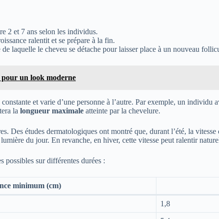
e 2 et 7 ans selon les individus.
ssance ralentit et se prépare à la fin.
de laquelle le cheveu se détache pour laisser place à un nouveau folli
t pour un look moderne
s constante et varie d’une personne à l’autre. Par exemple, un individu
tera la
longueur maximale
atteinte par la chevelure.
ières. Des études dermatologiques ont montré que, durant l’été, la vitess
lumière du jour. En revanche, en hiver, cette vitesse peut ralentir natur
es possibles sur différentes durées :
ance minimum (cm)
1,8