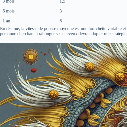
3 mois
1,5
6 mois
3
1 an
6
En résumé, la vitesse de pousse moyenne est une fourchette variable et
personne cherchant à rallonger ses cheveux devra adopter une stratégie