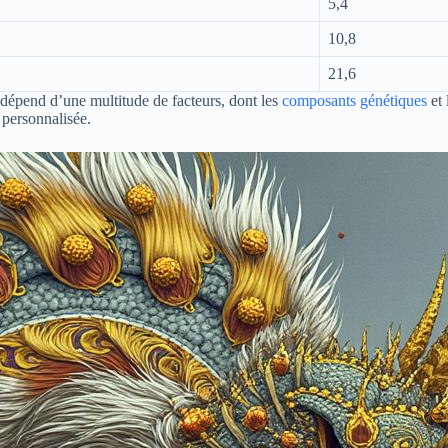
5,4
10,8
21,6
 dépend d’une multitude de facteurs, dont les
composants génétiques
et 
 personnalisée.