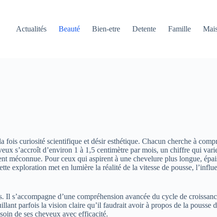
Actualités
Beauté
Bien-etre
Detente
Famille
Mai
a fois curiosité scientifique et désir esthétique. Chacun cherche à comp
veux s’accroît d’environ 1 à 1,5 centimètre par mois, un chiffre qui v
t méconnue. Pour ceux qui aspirent à une chevelure plus longue, épais
ette exploration met en lumière la réalité de la vitesse de pousse, l’influ
. Il s’accompagne d’une compréhension avancée du cycle de croissance de
uillant parfois la vision claire qu’il faudrait avoir à propos de la pousse
soin de ses cheveux avec efficacité.